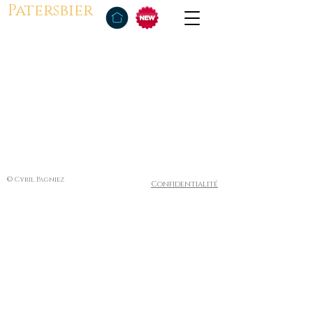
Patersbier
© Cyril Pagniez
Confidentialité