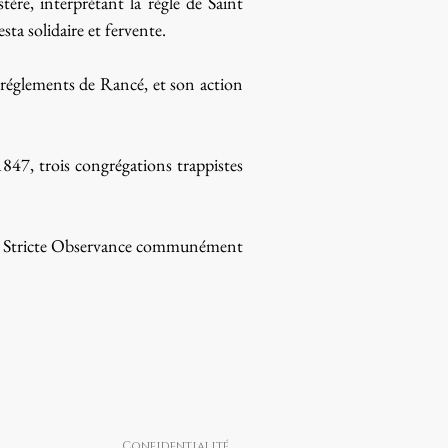
ère, interprétant la règle de Saint
sta solidaire et fervente.
 réglements de Rancé, et son action
1847, trois congrégations trappistes
de la Stricte Observance communément
Confidentialité