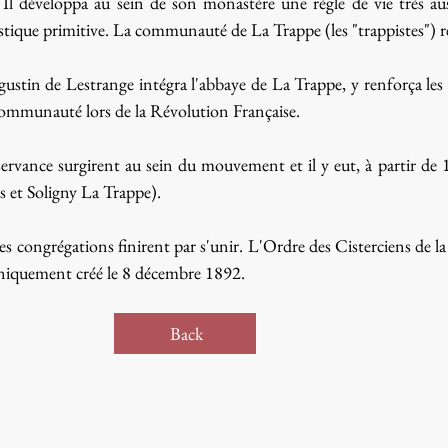
Il développa au sein de son monastère une règle de vie très aust
stique primitive. La communauté de La Trappe (les "trappistes") re
stin de Lestrange intégra l'abbaye de La Trappe, y renforça les
communauté lors de la Révolution Française.
servance surgirent au sein du mouvement et il y eut, à partir de 
s et Soligny La Trappe).
rses congrégations finirent par s'unir. L'Ordre des Cisterciens 
noniquement créé le 8 décembre 1892.
Back