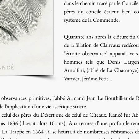
dans le chemin tracé par le Concile
pères du concile étaient bien co
système de la
Commende
.
Quarante ans après la clôture du 
de la filiation de Clairvaux redécou
"étroite observance" apparaît ver
hommes tels que Denis Largent
Arnolfini, (abbé de La Charmoye),
Varnier, Jérôme Petit...
x observances primitives, l'abbé Armand Jean Le Bouthillier de
e l'application d'une vie ascétique stricte.
 celui des pères du Désert que de celui de Cîteaux. Rancé fut
Ab
is 1636 (il avait alors 10 ans). Aux termes d'une profonde remis
e La Trappe en 1664 ; il se heurta à de nombreuses résistances d