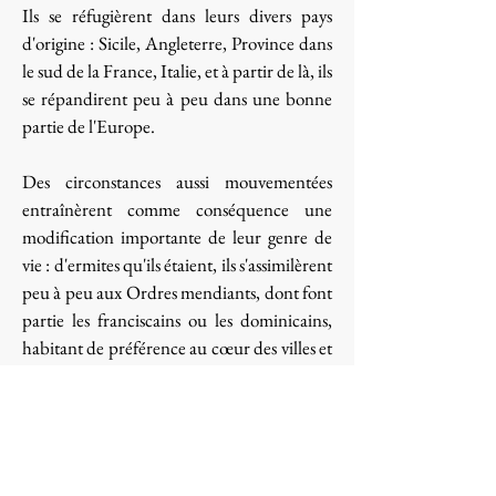
Ils se réfugièrent dans leurs divers pays
d'origine : Sicile, Angleterre, Province dans
le sud de la France, Italie, et à partir de là, ils
se répandirent peu à peu dans une bonne
partie de l'Europe.
Des circonstances aussi mouvementées
entraînèrent comme conséquence une
modification importante de leur genre de
vie : d'ermites qu'ils étaient, ils s'assimilèrent
peu à peu aux Ordres mendiants, dont font
partie les franciscains ou les dominicains,
habitant de préférence au cœur des villes et
s'adonnant à la vie apostolique en union
intime avec la vie contemplative. Ils se
vantaient d'être fidèles en cela à leurs
modèles, Marie et Elie.