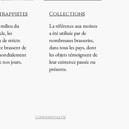
 trappistes
Collections
 milieu du
La référence aux moines
le, les
a été utilisée par de
s de stricte
nombreuses brasseries,
e brassent de
dans tous les pays, dont
 mondialement
les objets témoignent de
e nos jours.
leur existence passée ou
présente.
Confidentialité