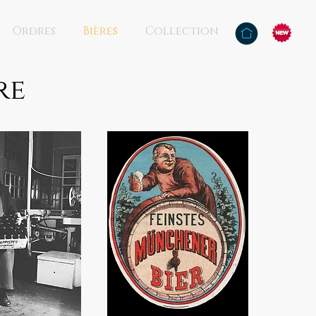
Ordres
Bières
Collection
re