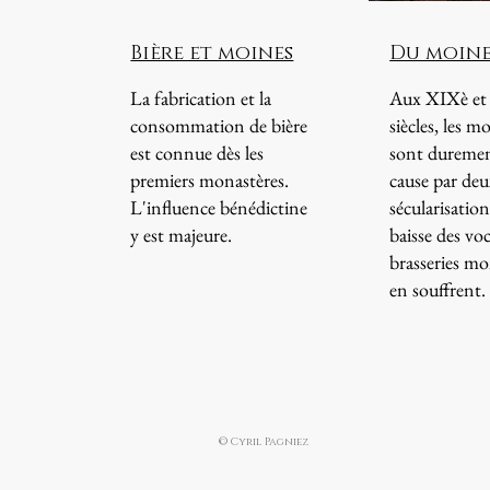
Bière et moines
Du moine
La fabrication et la
Aux XIXè e
consommation de bière
siècles, les m
est connue dès les
sont duremen
premiers monastères.
cause par de
L'influence bénédictine
sécularisations
y est majeure.
baisse des voc
brasseries mo
en souffrent.
© Cyril Pagniez