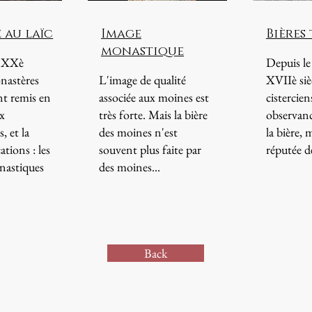
 au laïc
Image
Bières
monastique
t XXè
Depuis le
onastères
L'image de qualité
XVIIè sièc
t remis en
associée aux moines est
cistercien
ux
très forte. Mais la bière
observanc
, et la
des moines n'est
la bière,
ations : les
souvent plus faite par
réputée d
nastiques
des moines...
Back