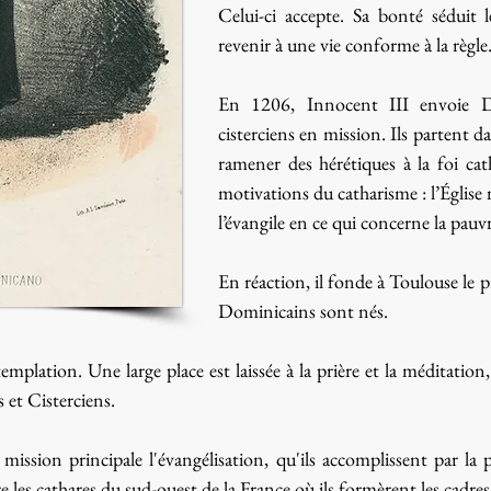
Celui-ci accepte. Sa bonté séduit l
revenir à une vie conforme à la règle
En 1206, Innocent III envoie 
cisterciens en mission. Ils partent d
ramener des hérétiques à la foi cat
motivations du catharisme : l’Église
l’évangile en ce qui concerne la pauvre
En réaction, il fonde à Toulouse le 
Dominicains sont nés.
emplation. Une large place est laissée à la prière et la méditation, 
 et Cisterciens.
mission principale l'évangélisation, qu'ils accomplissent par la
e les cathares du sud-ouest de la France où ils formèrent les cadres