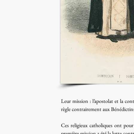
Leur mission : l’apostolat et la cont
règle contrairement aux Bénédictins
Ces religieux catholiques ont pour 
première mission a été la lutte contr