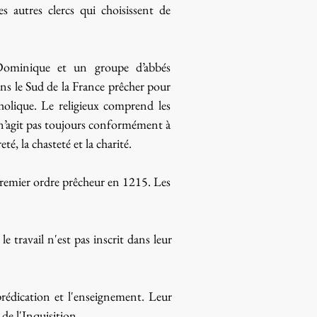
es autres clercs qui choisissent de
.
Dominique et un groupe d’abbés
ans le Sud de la France prêcher pour
holique. Le religieux comprend les
 n’agit pas toujours conformément à
té, la chasteté et la charité.
premier ordre prêcheur en 1215. Les
le travail n'est pas inscrit dans leur
 prédication et l'enseignement. Leur
 de l'Inquisition.