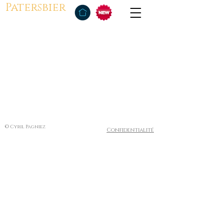
Patersbier
© Cyril Pagniez
Confidentialité