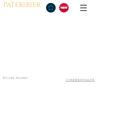
Patersbier
© Cyril Pagniez
Confidentialité