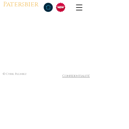
Patersbier
© Cyril Pagniez
Confidentialité