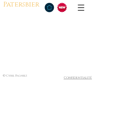
Patersbier
© Cyril Pagniez
Confidentialité