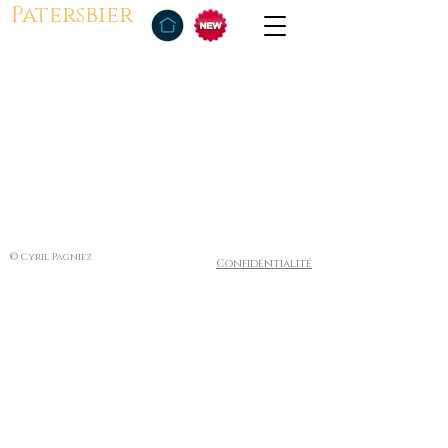
Patersbier
© Cyril Pagniez
Confidentialité