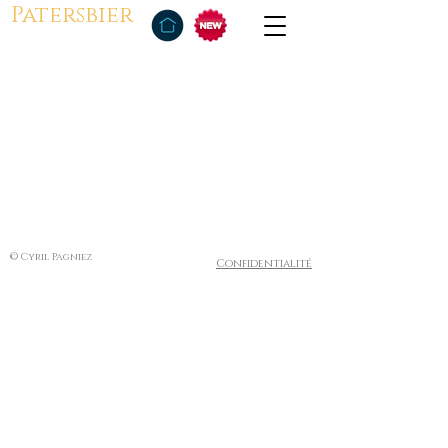
Patersbier
© Cyril Pagniez
Confidentialité