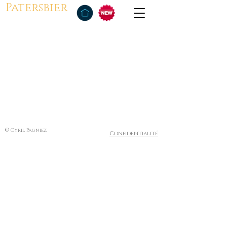
Patersbier
© Cyril Pagniez
Confidentialité