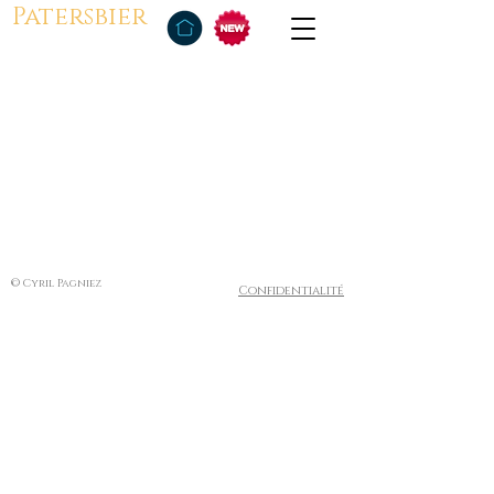
Patersbier
© Cyril Pagniez
Confidentialité