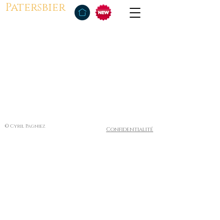
Patersbier
© Cyril Pagniez
Confidentialité