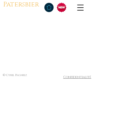
Patersbier
© Cyril Pagniez
Confidentialité