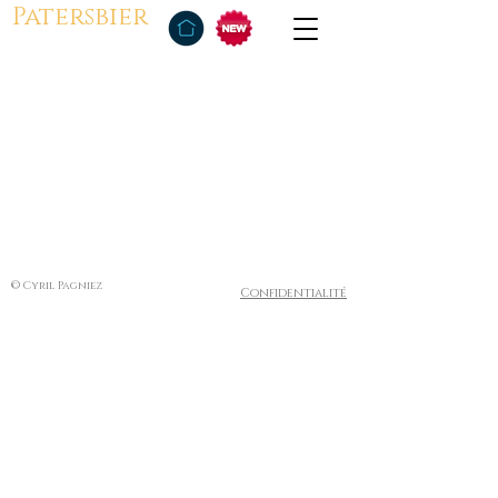
Patersbier
© Cyril Pagniez
Confidentialité