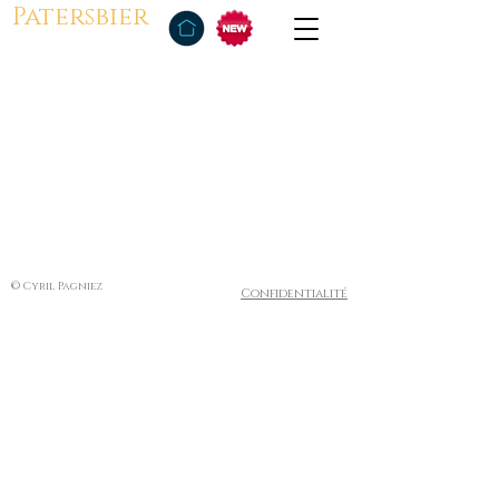
Patersbier
© Cyril Pagniez
Confidentialité