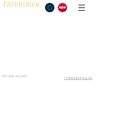
Patersbier
© Cyril Pagniez
Confidentialité