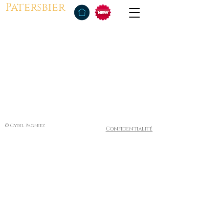
Patersbier
© Cyril Pagniez
Confidentialité