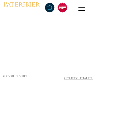
Patersbier
© Cyril Pagniez
Confidentialité