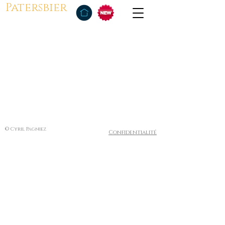
Patersbier
© Cyril Pagniez
Confidentialité