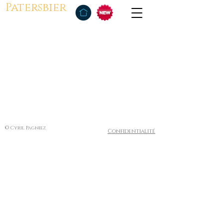
Patersbier
© Cyril Pagniez
Confidentialité