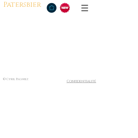
Patersbier
© Cyril Pagniez
Confidentialité