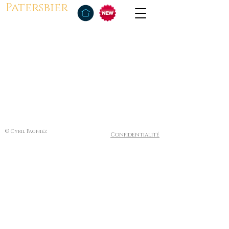
Patersbier
© Cyril Pagniez
Confidentialité