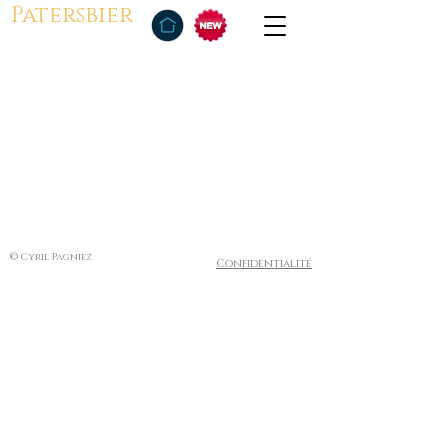
Patersbier
© Cyril Pagniez
Confidentialité