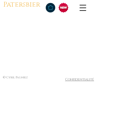
Patersbier
© Cyril Pagniez
Confidentialité