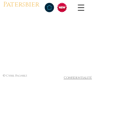
Patersbier
© Cyril Pagniez
Confidentialité