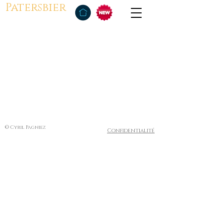
Patersbier
© Cyril Pagniez
Confidentialité