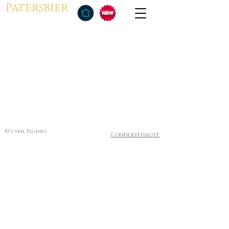
Patersbier
© Cyril Pagniez
Confidentialité