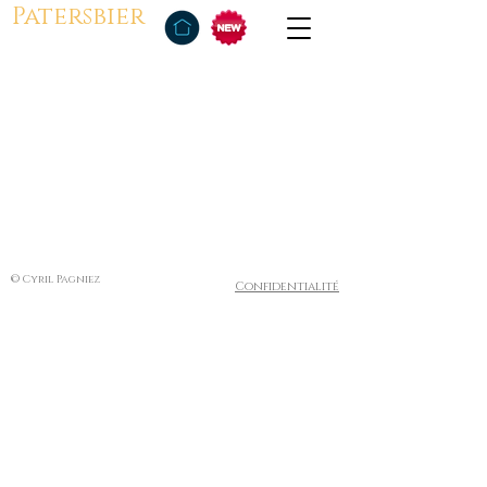
Patersbier
© Cyril Pagniez
Confidentialité