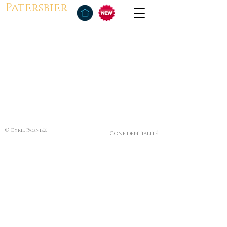
Patersbier
© Cyril Pagniez
Confidentialité