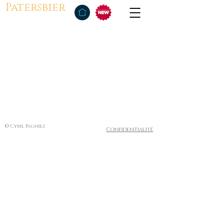
Patersbier
© Cyril Pagniez
Confidentialité