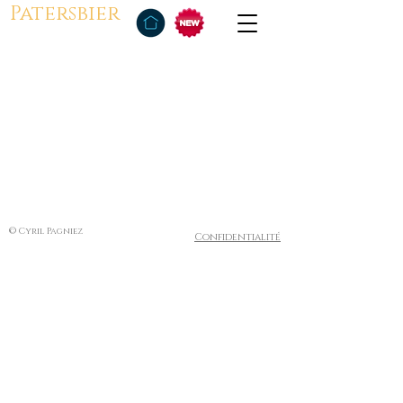
Patersbier
© Cyril Pagniez
Confidentialité