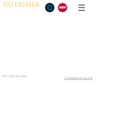
Patersbier
© Cyril Pagniez
Confidentialité