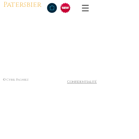
Patersbier
© Cyril Pagniez
Confidentialité