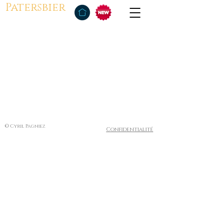
Patersbier
© Cyril Pagniez
Confidentialité