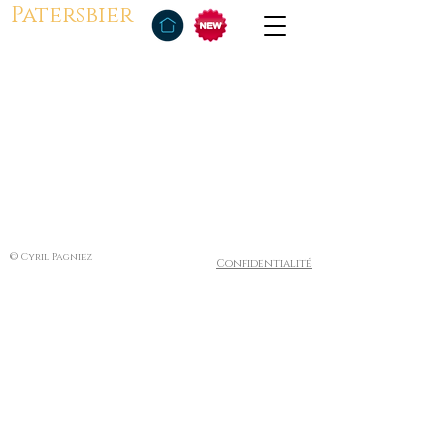
Patersbier
© Cyril Pagniez
Confidentialité