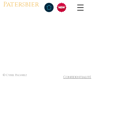
Patersbier
© Cyril Pagniez
Confidentialité