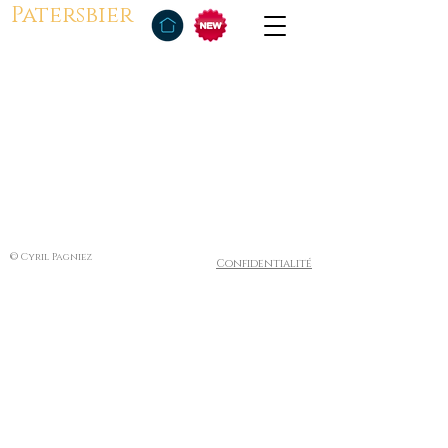
Patersbier
© Cyril Pagniez
Confidentialité