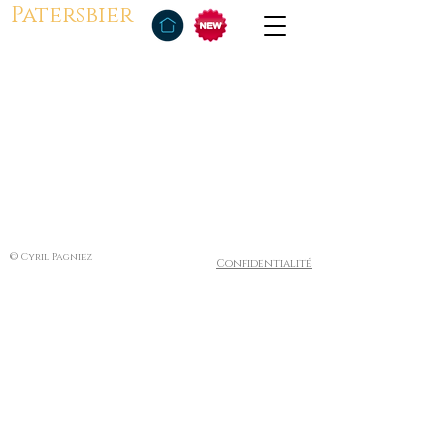
Patersbier
© Cyril Pagniez
Confidentialité