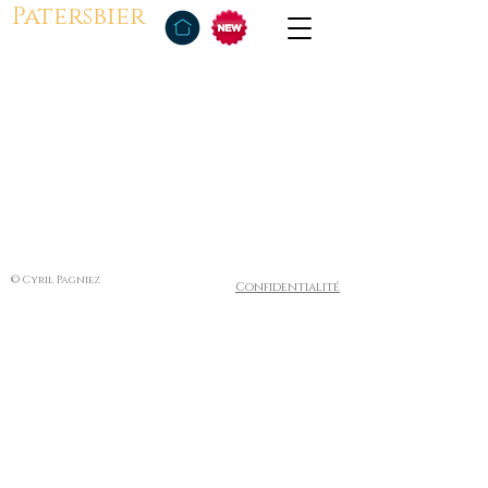
Patersbier
© Cyril Pagniez
Confidentialité