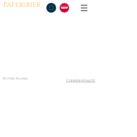
Patersbier
© Cyril Pagniez
Confidentialité