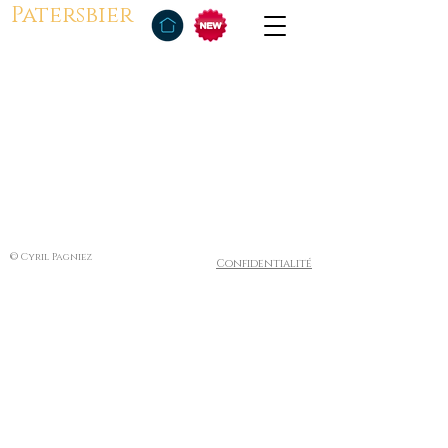
Patersbier
© Cyril Pagniez
Confidentialité