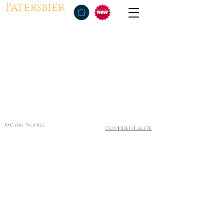
Patersbier
© Cyril Pagniez
Confidentialité