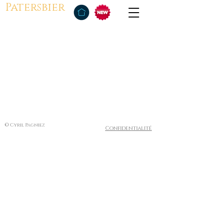
Patersbier
© Cyril Pagniez
Confidentialité