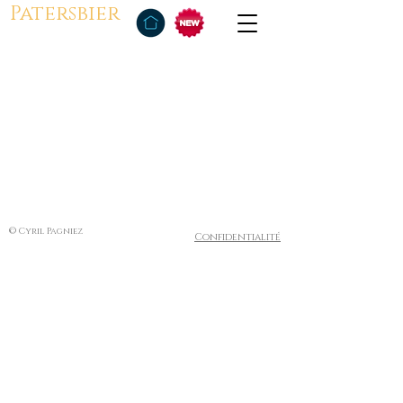
Patersbier
© Cyril Pagniez
Confidentialité