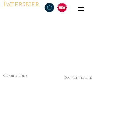
Patersbier
© Cyril Pagniez
Confidentialité