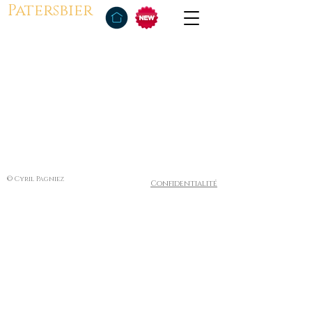
Patersbier
© Cyril Pagniez
Confidentialité