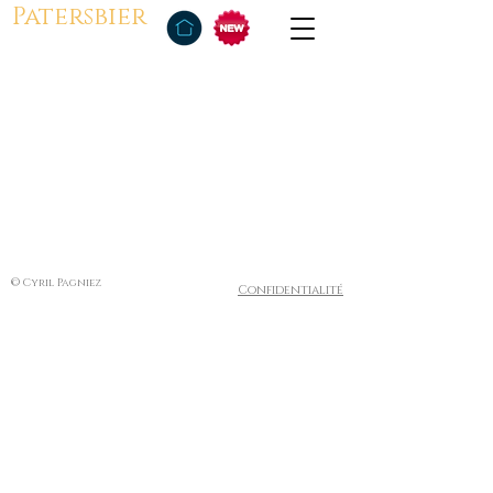
Patersbier
© Cyril Pagniez
Confidentialité