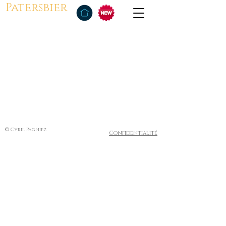
Patersbier
© Cyril Pagniez
Confidentialité